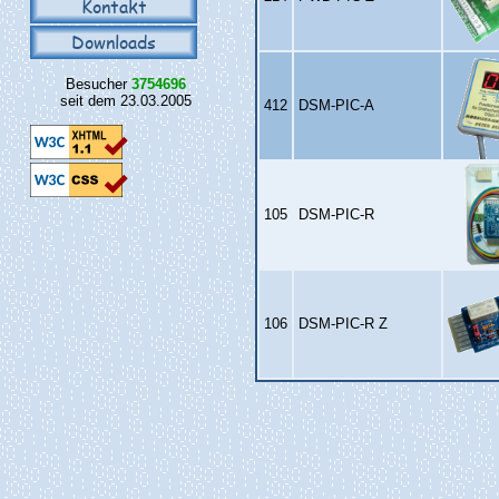
Kontakt
Downloads
Besucher
3754696
seit dem 23.03.2005
412
DSM‑PIC‑A
105
DSM‑PIC‑R
106
DSM‑PIC‑R Z