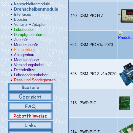
•
Kehrschleifenmodule
•
Drehscheibenmodule
•
Interfaces
440
DSM‑PIC‑H Z
•
Booster
•
Verteiler + Adapter
•
Lokdecoder
•
Dampfgeneratoren
•
Zubehör
•
Modulzubehör
624
DSM‑PIC v1a‑2020
•
Beleuchtung
•
Anlagenbau
•
Modulgehäuse
•
Verbindungskabel
•
Decoderlitze
625
DSM‑PIC Z v1a‑2020
•
Lokdecoderzubehör
•
Rest- und Sonderposten
Bauteile
Übersicht
213
PWD‑PIC
FAQ
Rabatthinweise
Links
214
PWD‑PIC Z