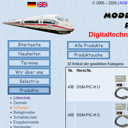
© 2005 – 2026 |
AGB
Digitaltechn
Startseite
Alle Produkte
Neuheiten
Produktsuche
Termine
10 Artikel der gewählten Kategorie.
Nr.
Herst.Nr.
Wir über uns
Selectrix
438
DSM‑PIC‑H U
Produkte
•
Löttechnik
•
Zentrale
•
Software
•
Belegtmelder
439
DSM‑PIC‑H G
•
Schaltdecoder
•
Eingabemodule
•
Handregler