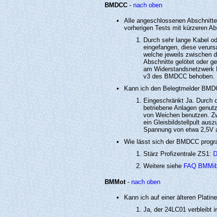
BMDCC
-
nach oben
Alle angeschlossenen Abschnitte 
vorherigen Tests mit kürzeren Abs
Durch sehr lange Kabel o
eingefangen, diese verurs
welche jeweils zwischen 
Abschnitte gelötet oder 
am Widerstandsnetzwerk RN
v3 des BMDCC behoben.
Kann ich den Belegtmelder BMDC
Eingeschränkt Ja. Durch 
betriebene Anlagen genutz
von Weichen benutzen. Zw
ein Gleisbildstellpult aus
Spannung von etwa 2,5V a
Wie lässt sich der BMDCC prog
Stärz Profizentrale ZS1:
D
Weitere siehe
FAQ BMMi
BMMot
-
nach oben
Kann ich auf einer älteren Plati
Ja, der 24LC01 verbleibt in