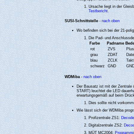
Ursache liegt in der Glei
Testbericht
.
SUSI-Schnittstelle
-
nach oben
Wo befinden sich bei der 21-poli
Die Pad- und Anschlussdefi
Farbe
Padname
Bed
rot
ZVS
Plus
grau
ZDAT
Dat
blau
ZCLK
Takt
schwarz
GND
GN
WDMiba
-
nach oben
Der Bausatz ist mit der Zentral
START) leuchtet die LED dauerhaf
erwartungsgemäß auf beim Drück
Dies sollte nicht vorkomme
Wie lässt sich der WDMiba prog
Profizentrale ZS1:
Decode
Digitalzentrale ZS2:
Decod
MÜT MC2004:
Programmi