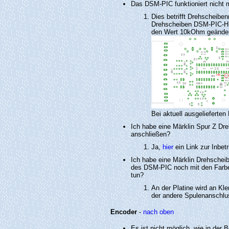
Das DSM-PIC funktioniert nicht
Dies betrifft Drehscheibe
Drehscheiben DSM-PIC-H 
den Wert 10kOhm geändert
Bei aktuell ausgelieferte
Ich habe eine Märklin Spur Z D
anschließen?
Ja,
hier
ein Link zur Inbet
Ich habe eine Märklin Drehschei
des DSM-PIC noch mit den Farbe
tun?
An der Platine wird an K
der andere Spulenanschlu
Encoder
-
nach oben
Es ist nicht möglich, wie in de