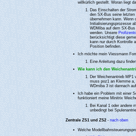
willkürlich gestellt. Woran liegt
Das Einschalten der Stro
den SX-Bus seine letzten 
übernehmen kann. Wenn die
Initialisierungsprozesse 
WDMiba auf dem SX-Bus gem
werden. Unsere
Profizent
berücksichtigt diese geme
kann nur durch Kontrolle 
Position befinden.
Ich möchte mein Viessmann Form
Eine Anleitung dazu finden
Wie kann ich den Weichenantr
Der Weichenantrieb MP1
muss poz1 an Klemme a, 
WDmiba 3 ist dannach auf
Ich habe ein Problem mit einer 
funktioniert meine Minitrix Weic
Bei Kanal 1 oder andere 
unbedingt bei Spulenantri
Zentrale ZS1 und ZS2
-
nach oben
Welche Modellbahnsteuerungspr