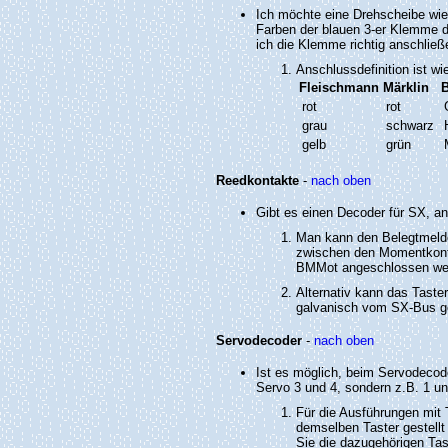
Ich möchte eine Drehscheibe wie
Farben der blauen 3-er Klemme d
ich die Klemme richtig anschließ
Anschlussdefinition ist wie
Fleischmann
Märklin
rot
rot
grau
schwarz
gelb
grün
Reedkontakte
-
nach oben
Gibt es einen Decoder für SX, 
Man kann den Belegtmelde
zwischen den Momentkont
BMMot angeschlossen we
Alternativ kann das Tast
galvanisch vom SX-Bus ge
Servodecoder
-
nach oben
Ist es möglich, beim Servodecode
Servo 3 und 4, sondern z.B. 1 un
Für die Ausführungen mit 
demselben Taster gestellt
Sie die dazugehörigen Tas