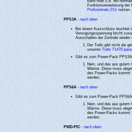
kann man z.B. ein normale
Funktionserweiterung der
Profizentrale ZS1
nutzen.
PPS3A
-
nach oben
Bei einem Kurzschluss leuchtet di
Versogungsspannung bricht zusa
Ausschalten der Zentrale wieder 
Der Trafo gibt nicht die g
unseren
Trafo T1470 pas
Gibt es zum Power-Pack PPS3A
Nein, und das aus gutem 
Wärme. Diese muss abgef
des Power-Packs kommt. D
werden.
PPS6A
-
nach oben
Gibt es zum Power-Pack PPS6A
Nein, und das aus gutem 
Wärme. Diese muss abgef
des Power-Packs kommt. D
werden.
PWD-PIC
-
nach oben