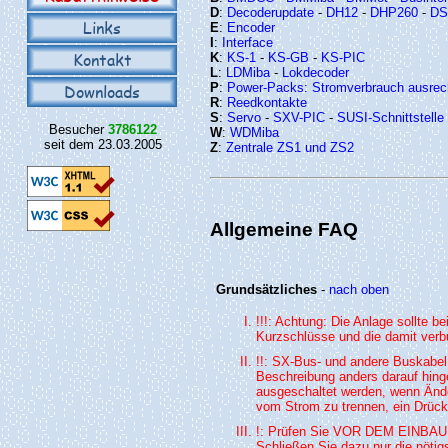
D
:
Decoderupdate
-
DH12
-
DHP260
-
DS
Links
E
:
Encoder
I
:
Interface
Kontakt
K
:
KS-1
-
KS-GB
-
KS-PIC
L
:
LDMiba
-
Lokdecoder
Downloads
P
:
Power-Packs: Stromverbrauch ausre
R
:
Reedkontakte
S
:
Servo
-
SXV-PIC
-
SUSI-Schnittstelle
Besucher
3786122
W
:
WDMiba
seit dem 23.03.2005
Z
:
Zentrale ZS1 und ZS2
Allgemeine FAQ
Grundsätzliches
-
nach oben
!!!: Achtung: Die Anlage sollte 
Kurzschlüsse und die damit ver
!!: SX-Bus- und andere Buskabel b
Beschreibung anders darauf hi
ausgeschaltet werden, wenn Ände
vom Strom zu trennen, ein Drücke
!: Prüfen Sie VOR DEM EINBAU
Schließen Sie dazu nur die nötig