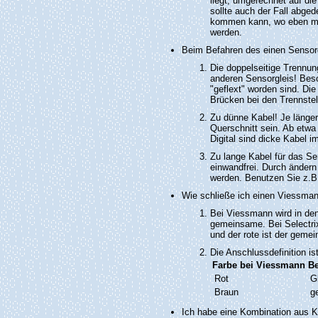
liegt, umgerechnet auf di
sollte auch der Fall abge
kommen kann, wo eben mal 
werden.
Beim Befahren des einen Sensor
Die doppelseitige Trennung
anderen Sensorgleis! Beso
"geflext" worden sind. Di
Brücken bei den Trennstel
Zu dünne Kabel! Je länger
Querschnitt sein. Ab etw
Digital sind dicke Kabel i
Zu lange Kabel für das Se
einwandfrei. Durch ändern
werden. Benutzen Sie z.B.
Wie schließe ich einen Viessma
Bei Viessmann wird in den 
gemeinsame. Bei Selectrix
und der rote ist der geme
Die Anschlussdefinition ist
Farbe bei Viessmann
B
Rot
G
Braun
g
Ich habe eine Kombination aus K