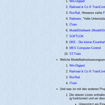
Win-Digipet
Railroad & Co.® TrainCon
RocRail
, Hinweise siehe
F
Railware
, "Volle Unterstü
iTrain
ModellStellwerk (ModellSt
SOFTLOK
DKE - Die kleine Eisenba
MES Computer-Control
ST-Train
Welche Modellbahnsteuerungspr
Win-Digipet
Railroad & Co.® TrainCon
RocRail
iTrain
Und was ist mit den anderen P
Die oberen Listen enthal
ig funktioniert und wir da
Unterstützt ein P