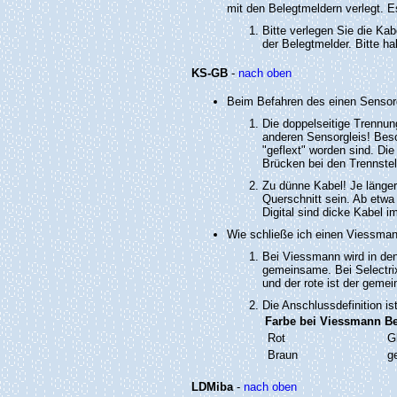
mit den Belegtmeldern verlegt. Es
Bitte verlegen Sie die K
der Belegtmelder. Bitte ha
KS-GB
-
nach oben
Beim Befahren des einen Sensor
Die doppelseitige Trennung
anderen Sensorgleis! Beso
"geflext" worden sind. Di
Brücken bei den Trennstel
Zu dünne Kabel! Je länger
Querschnitt sein. Ab etw
Digital sind dicke Kabel i
Wie schließe ich einen Viessma
Bei Viessmann wird in den 
gemeinsame. Bei Selectrix
und der rote ist der geme
Die Anschlussdefinition ist
Farbe bei Viessmann
B
Rot
G
Braun
g
LDMiba
-
nach oben