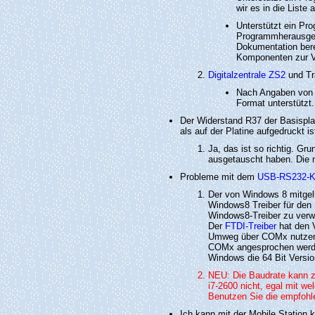
wir es in die List
Unterstützt ein Pr
Programmherausgebe
Dokumentation bere
Komponenten zur Ve
Digitalzentrale ZS2
und Tr
Nach Angaben von 
Format unterstützt
Der Widerstand R37 der Basisplati
als auf der Platine aufgedruckt ist
Ja, das ist so richtig. Gr
ausgetauscht haben. Die n
Probleme mit dem
USB-RS232-K
Der von Windows 8 mitgelie
Windows8 Treiber für den
Windows8-Treiber zu verw
Der
FTDI-Treiber
hat den V
Umweg über COMx nutzen l
COMx angesprochen werden.
Windows die 64 Bit Version
NEU: Die Baudrate kann zu
i7-2600 nicht, egal mit w
Benutzen Sie die empfoh
Ich kann mit der Mobile Station