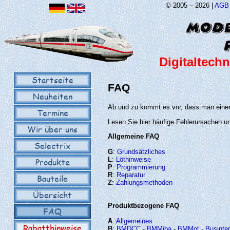
© 2005 – 2026 |
AGB
Digitaltechn
Startseite
FAQ
Neuheiten
Ab und zu kommt es vor, dass man einen 
Termine
Lesen Sie hier häufige Fehlerursachen u
Wir über uns
Allgemeine FAQ
Selectrix
G
:
Grundsätzliches
L
:
Löthinweise
Produkte
P
:
Programmierung
R
:
Reparatur
Bauteile
Z
:
Zahlungsmethoden
Übersicht
Produktbezogene FAQ
FAQ
A
:
Allgemeines
Rabatthinweise
B
:
BMDCC
-
BMMiba
-
BMMot
-
Businte