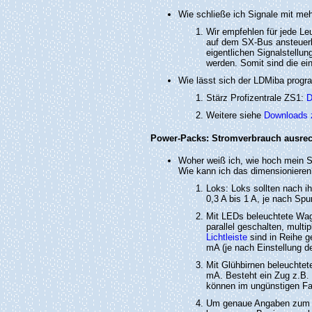
Wie schließe ich Signale mit me
Wir empfehlen für jede Le
auf dem SX-Bus ansteuerb
eigentlichen Signalstellun
werden. Somit sind die ein
Wie lässt sich der LDMiba prog
Stärz Profizentrale ZS1:
D
Weitere siehe
Downloads 
Power-Packs: Stromverbrauch ausre
Woher weiß ich, wie hoch mein S
Wie kann ich das dimensionieren
Loks: Loks sollten nach i
0,3 A bis 1 A, je nach Spu
Mit LEDs beleuchtete Wa
parallel geschalten, mult
Lichtleiste
sind in Reihe g
mA (je nach Einstellung der
Mit Glühbirnen beleuchtet
mA. Besteht ein Zug z.B. 
können im ungünstigen Fa
Um genaue Angaben zum S