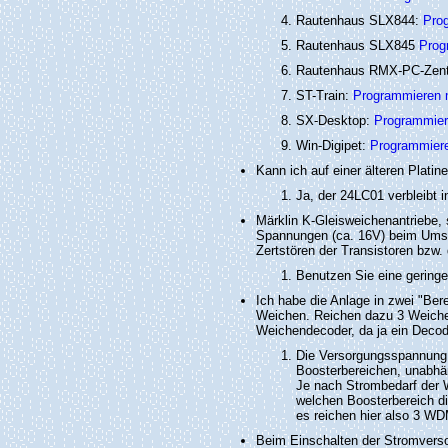
Rautenhaus SLX844:
Pro
Rautenhaus SLX845
Prog
Rautenhaus RMX-PC-Zent
ST-Train:
Programmieren m
SX-Desktop:
Programmier
Win-Digipet:
Programmiere
Kann ich auf einer älteren Plati
Ja, der 24LC01 verbleibt in
Märklin K-Gleisweichenantriebe, 
Spannungen (ca. 16V) beim Umsc
Zertstören der Transistoren bzw
Benutzen Sie eine geringe
Ich habe die Anlage in zwei "Ber
Weichen. Reichen dazu 3 Weichen
Weichendecoder, da ja ein Decod
Die Versorgungsspannung 
Boosterbereichen, unabhän
Je nach Strombedarf der 
welchen Boosterbereich d
es reichen hier also 3 WD
Beim Einschalten der Stromvers