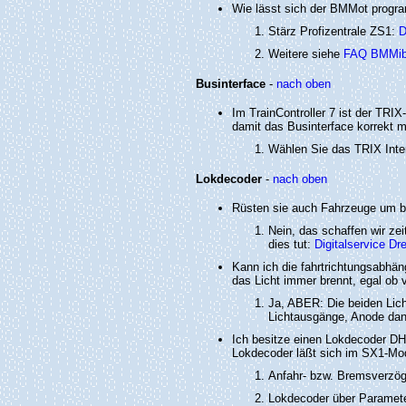
Wie lässt sich der BMMot progr
Stärz Profizentrale ZS1:
D
Weitere siehe
FAQ BMMi
Businterface
-
nach oben
Im TrainController 7 ist der TRI
damit das Businterface korrekt mi
Wählen Sie das TRIX Inte
Lokdecoder
-
nach oben
Rüsten sie auch Fahrzeuge um b
Nein, das schaffen wir zei
dies tut:
Digitalservice D
Kann ich die fahrtrichtungsabh
das Licht immer brennt, egal ob 
Ja, ABER: Die beiden Lich
Lichtausgänge, Anode da
Ich besitze einen Lokdecoder DH1
Lokdecoder läßt sich im SX1-Mo
Anfahr- bzw. Bremsverzög
Lokdecoder über Paramet