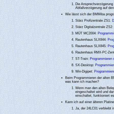
Die Ansprechverzögerung auf
Abfallverzögerung auf den We
Wie lässt sich der BMMiba prog
Stärz Profizentrale ZS1:
D
Stärz Digitalzentrale ZS2
MÜT MC2004:
Programmi
Rautenhaus SLX844:
Pro
Rautenhaus SLX845:
Pro
Rautenhaus RMX-PC-Zent
ST-Train:
Programmieren m
SX-Desktop:
Programmier
Win-Digipet:
Programmiere
Beim Programmieren der alten B
was kann ich machen?
Wenn man den alten Beleg
eingeschaltet wird und da
einschaltet, funktioniert es
Kann ich auf einer älteren Plati
Ja, der 24LC01 verbleibt in