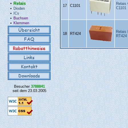
•
Relais
Relais
17
C1101
C1101
•
Dioden
•
ICs
•
Buchsen
•
Klemmen
Übersicht
Relais
18
RT424
RT424
FAQ
Rabatthinweise
Links
Kontakt
Downloads
Besucher
3788841
seit dem 23.03.2005