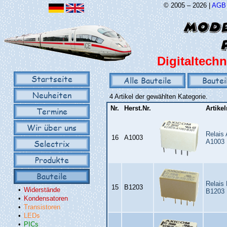
© 2005 – 2026 |
AGB
Digitaltechn
Startseite
Alle Bauteile
Bautei
Neuheiten
4 Artikel der gewählten Kategorie.
Nr.
Herst.Nr.
Artike
Termine
Wir über uns
Relais
16
A1003
Selectrix
A1003
Produkte
Bauteile
Relais
15
B1203
•
Widerstände
B1203
•
Kondensatoren
•
Transistoren
•
LEDs
•
PICs