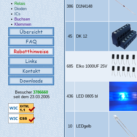
•
Relais
386
D1N4148
•
Dioden
•
ICs
•
Buchsen
•
Klemmen
Übersicht
45
DK 12
FAQ
Rabatthinweise
Links
685
Elko 1000UF 25V
Kontakt
Downloads
Besucher
3786660
436
LED 0805 bl
seit dem 23.03.2005
10
LEDgelb