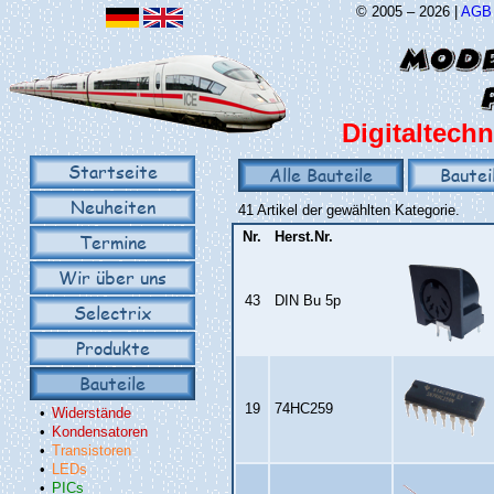
© 2005 – 2026 |
AGB
Digitaltechn
Startseite
Alle Bauteile
Bautei
Neuheiten
41 Artikel der gewählten Kategorie.
Nr.
Herst.Nr.
Termine
Wir über uns
43
DIN Bu 5p
Selectrix
Produkte
Bauteile
19
74HC259
•
Widerstände
•
Kondensatoren
•
Transistoren
•
LEDs
•
PICs