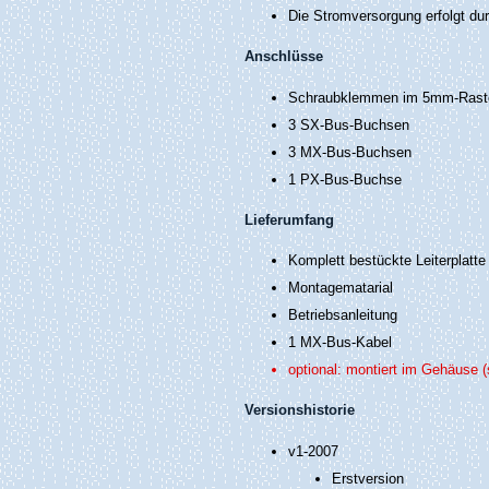
Die Stromversorgung erfolgt dur
Anschlüsse
Schraubklemmen im 5mm-Raster:
3 SX-Bus-Buchsen
3 MX-Bus-Buchsen
1 PX-Bus-Buchse
Lieferumfang
Komplett bestückte Leiterplatte
Montagematarial
Betriebsanleitung
1 MX-Bus-Kabel
optional: montiert im Gehäuse
(
Versionshistorie
v1-2007
Erstversion