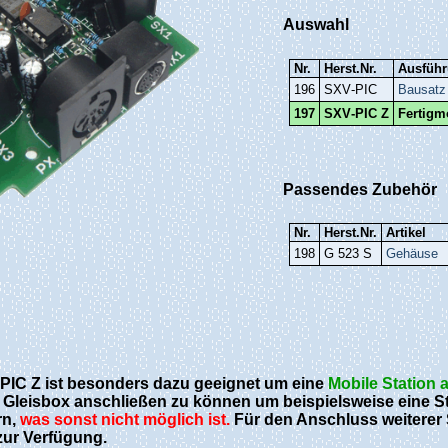
Auswahl
Nr.
Herst.Nr.
Ausfüh
196
SXV‑PIC
Bausatz
197
SXV‑PIC Z
Fertigm
Passendes Zubehör
Nr.
Herst.Nr.
Artikel
198
G 523 S
Gehäuse
V-PIC Z ist besonders dazu geeignet um eine
Mobile Station a
 Gleisbox anschließen zu können um beispielsweise eine St
rn,
was sonst nicht möglich ist.
Für den Anschluss weiterer
ur Verfügung.