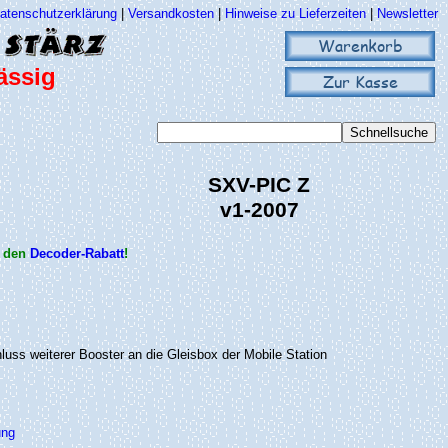
atenschutzerklärung
|
Versandkosten
|
Hinweise zu Lieferzeiten
|
Newsletter
Warenkorb
ässig
Zur Kasse
SXV-PIC Z
v1-2007
s den
Decoder-Rabatt
!
uss weiterer Booster an die Gleisbox der Mobile Station
ung