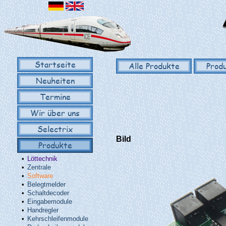
Startseite
Alle Produkte
Prod
Neuheiten
Termine
Wir über uns
Selectrix
Bild
Produkte
•
Löttechnik
•
Zentrale
•
Software
•
Belegtmelder
•
Schaltdecoder
•
Eingabemodule
•
Handregler
•
Kehrschleifenmodule