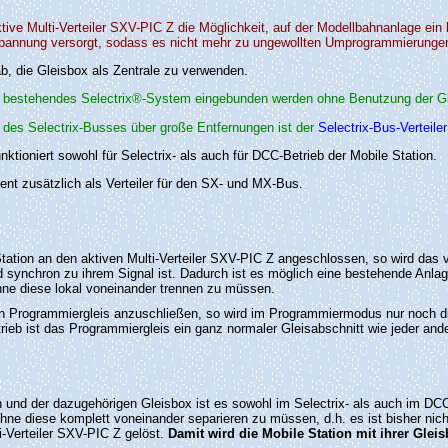
tive Multi-Verteiler SXV-PIC Z die Möglichkeit, auf der Modellbahnanlage ein 
pannung versorgt, sodass es nicht mehr zu ungewollten Umprogrammierungen
ab, die Gleisbox als Zentrale zu verwenden.
 ein bestehendes Selectrix®-System eingebunden werden ohne Benutzung der Gl
 des Selectrix-Busses über große Entfernungen ist der
Selectrix-Bus-Verteil
nktioniert sowohl für Selectrix- als auch für DCC-Betrieb der Mobile Station.
ient zusätzlich als Verteiler für den SX- und MX-Bus.
tation an den aktiven Multi-Verteiler SXV-PIC Z angeschlossen, so wird das vo
synchron zu ihrem Signal ist. Dadurch ist es möglich eine bestehende Anlage
hne diese lokal voneinander trennen zu müssen.
ein Programmiergleis anzuschließen, so wird im Programmiermodus nur noch d
rieb ist das Programmiergleis ein ganz normaler Gleisabschnitt wie jeder and
n und der dazugehörigen Gleisbox ist es sowohl im Selectrix- als auch im DC
ohne diese komplett voneinander separieren zu müssen, d.h. es ist bisher nic
-Verteiler SXV-PIC Z gelöst.
Damit wird die Mobile Station mit ihrer Gleis