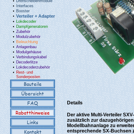
•
Drehscheibenmodule
•
Interfaces
•
Booster
•
Verteiler + Adapter
•
Lokdecoder
•
Dampfgeneratoren
•
Zubehör
•
Modulzubehör
•
Beleuchtung
•
Anlagenbau
•
Modulgehäuse
•
Verbindungskabel
•
Decoderlitze
•
Lokdecoderzubehör
•
Rest- und
Sonderposten
Bauteile
Übersicht
FAQ
Details
Rabatthinweise
Der aktive Multi-Verteiler SX
zusätzlich zur dazugehörigen
Links
Modellbahnanlage zu erweite
entsprechende SX-Buchsen z
Kontakt