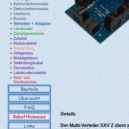
•
Kehrschleifenmodule
•
Drehscheibenmodule
•
Interfaces
•
Booster
•
Verteiler + Adapter
•
Lokdecoder
•
Dampfgeneratoren
•
Zubehör
•
Modulzubehör
•
Beleuchtung
•
Anlagenbau
•
Modulgehäuse
•
Verbindungskabel
•
Decoderlitze
•
Lokdecoderzubehör
•
Rest- und
Sonderposten
Bauteile
Übersicht
FAQ
Details
Rabatthinweise
Links
Der Multi-Verteiler SXV Z dient 