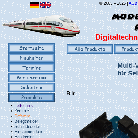
© 2005 – 2026 |
AGB
Digitaltechn
Startseite
Alle Produkte
Produk
Neuheiten
Multi-V
Termine
für Se
Wir über uns
Selectrix
Bild
Produkte
•
Löttechnik
•
Zentrale
•
Software
•
Belegtmelder
•
Schaltdecoder
•
Eingabemodule
•
Handregler