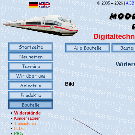
© 2005 – 2026 |
AGB
Digitaltechn
Startseite
Alle Bauteile
Bautei
Neuheiten
Widers
Termine
Wir über uns
Bild
Selectrix
Produkte
Bauteile
•
Widerstände
•
Kondensatoren
•
Transistoren
•
LEDs
•
PICs