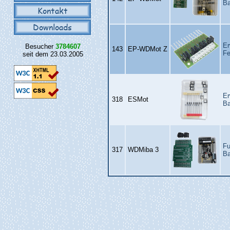
Ba
Kontakt
Downloads
Er
Besucher
3784607
143
EP‑WDMot Z
Fe
seit dem 23.03.2005
Er
318
ESMot
Ba
Fu
317
WDMiba 3
Ba