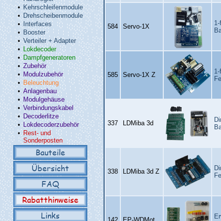
•
Kehrschleifenmodule
•
Drehscheibenmodule
1-
•
Interfaces
584
Servo‑1X
Ba
•
Booster
•
Verteiler + Adapter
•
Lokdecoder
•
Dampfgeneratoren
•
Zubehör
1-
•
Modulzubehör
585
Servo‑1X Z
Fe
•
Beleuchtung
•
Anlagenbau
•
Modulgehäuse
•
Verbindungskabel
•
Decoderlitze
Di
337
LDMiba 3d
•
Lokdecoderzubehör
Ba
•
Rest- und
Sonderposten
Bauteile
Übersicht
Di
338
LDMiba 3d Z
Fe
FAQ
Rabatthinweise
Links
Er
142
EP‑WDMot