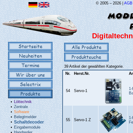
© 2005 – 2026 |
AGB
Digitaltechn
Startseite
Alle Produkte
Neuheiten
Produktsuche
Termine
39 Artikel der gewählten Kategorie.
Wir über uns
Nr.
Herst.Nr.
Ar
Selectrix
1-
54
Servo‑1
Produkte
Ba
•
Löttechnik
•
Zentrale
•
Software
•
Belegtmelder
1-
55
Servo‑1 Z
•
Schaltdecoder
Fe
•
Eingabemodule
•
Handregler