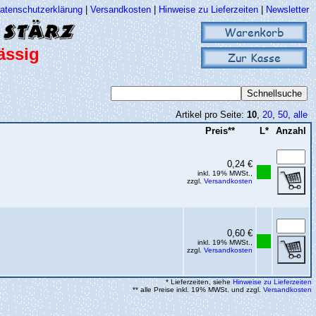
atenschutzerklärung
|
Versandkosten
|
Hinweise zu Lieferzeiten
|
Newsletter
Warenkorb
ässig
Zur Kasse
Artikel pro Seite:
10
,
20
,
50
,
alle
Preis**
L*
Anzahl
0,24 €
inkl. 19% MWSt.,
zzgl.
Versandkosten
0,60 €
inkl. 19% MWSt.,
zzgl.
Versandkosten
* Lieferzeiten, siehe
Hinweise zu Lieferzeiten
** alle Preise inkl. 19% MWSt. und zzgl.
Versandkosten