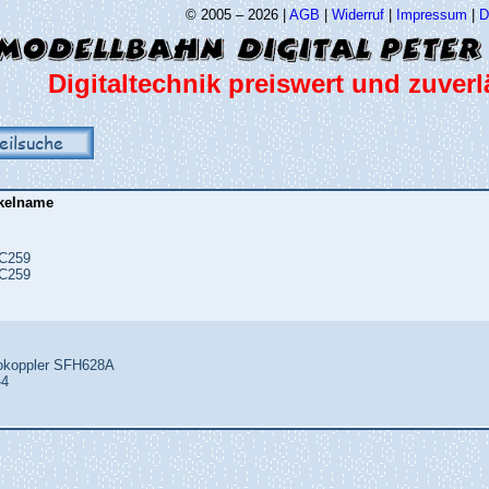
© 2005 – 2026 |
AGB
|
Widerruf
|
Impressum
|
D
Digitaltechnik preiswert und zuverl
eilsuche
ikelname
C259
C259
okoppler SFH628A
-4