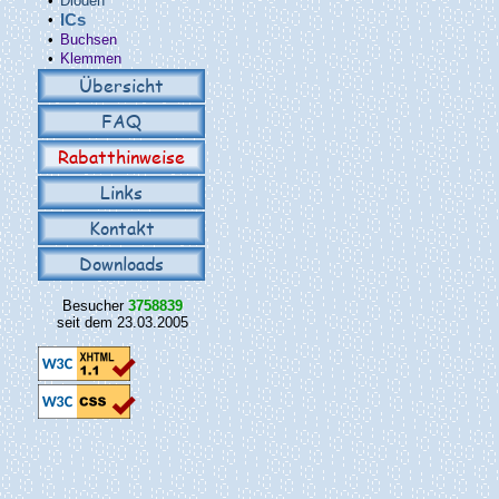
•
Dioden
•
ICs
•
Buchsen
•
Klemmen
Übersicht
FAQ
Rabatthinweise
Links
Kontakt
Downloads
Besucher
3758839
seit dem 23.03.2005