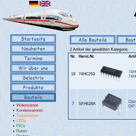
Startseite
Alle Bauteile
Baut
Neuheiten
2 Artikel der gewählten Kategorie.
Nr.
Herst.Nr.
Art
Termine
Wir über uns
74H
19
74HC259
Selectrix
74H
Produkte
Bauteile
Opt
7
SFH628A
•
Widerstände
DIP
•
Kondensatoren
•
Transistoren
•
LEDs
•
PICs
•
Relais