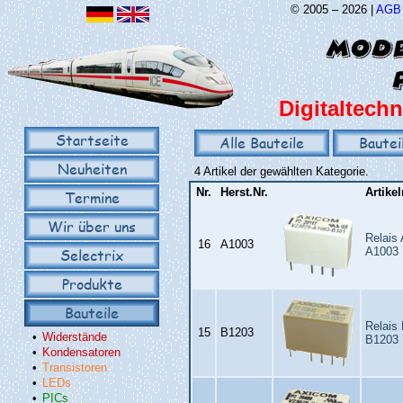
© 2005 – 2026 |
AGB
Digitaltechn
Startseite
Alle Bauteile
Bautei
Neuheiten
4 Artikel der gewählten Kategorie.
Nr.
Herst.Nr.
Artike
Termine
Wir über uns
Relais
16
A1003
Selectrix
A1003
Produkte
Bauteile
Relais
15
B1203
•
Widerstände
B1203
•
Kondensatoren
•
Transistoren
•
LEDs
•
PICs