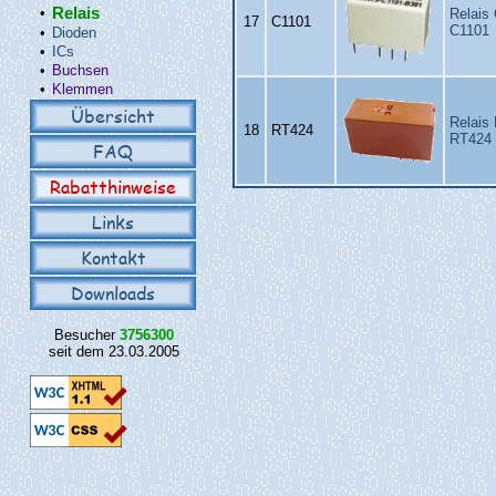
•
Relais
Relais
17
C1101
C1101
•
Dioden
•
ICs
•
Buchsen
•
Klemmen
Übersicht
Relais
18
RT424
RT424
FAQ
Rabatthinweise
Links
Kontakt
Downloads
Besucher
3756300
seit dem 23.03.2005