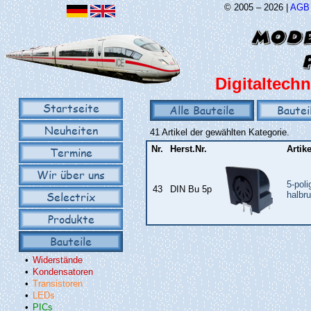
© 2005 – 2026 |
AGB
Digitaltechn
Startseite
Alle Bauteile
Bautei
Neuheiten
41 Artikel der gewählten Kategorie.
Nr.
Herst.Nr.
Artik
Termine
Wir über uns
5-pol
43
DIN Bu 5p
Selectrix
halbr
Produkte
Bauteile
•
Widerstände
•
Kondensatoren
•
Transistoren
•
LEDs
•
PICs