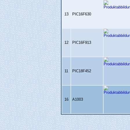
13
PIC16F630
12
PIC16F913
11
PIC18F452
16
A1003