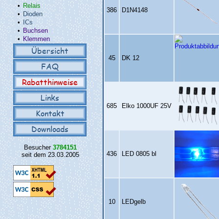
•
Relais
386
D1N4148
•
Dioden
•
ICs
•
Buchsen
•
Klemmen
Übersicht
45
DK 12
FAQ
Rabatthinweise
Links
685
Elko 1000UF 25V
Kontakt
Downloads
Besucher
3784151
436
LED 0805 bl
seit dem 23.03.2005
10
LEDgelb