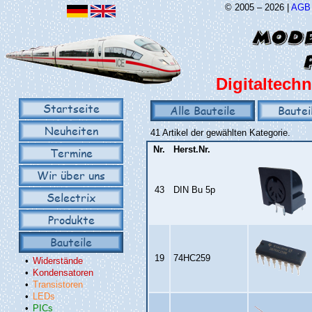
© 2005 – 2026 |
AGB
Digitaltechn
Startseite
Alle Bauteile
Bautei
Neuheiten
41 Artikel der gewählten Kategorie.
Nr.
Herst.Nr.
Termine
Wir über uns
43
DIN Bu 5p
Selectrix
Produkte
Bauteile
19
74HC259
•
Widerstände
•
Kondensatoren
•
Transistoren
•
LEDs
•
PICs