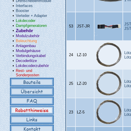
•
Drehscheibenmodule
•
Interfaces
•
Booster
•
Verteiler + Adapter
•
Lokdecoder
JST
•
Dampfgeneratoren
53
JST‑JR
JST
•
Zubehör
•
Modulzubehör
•
Beleuchtung
•
Anlagenbau
•
Modulgehäuse
Löt
24
LZ‑10
•
Verbindungskabel
Löt
•
Decoderlitze
•
Lokdecoderzubehör
•
Rest- und
Sonderposten
Bauteile
Löt
25
LZ‑20
Löt
Übersicht
FAQ
Rabatthinweise
Löt
23
LZ‑5
Löt
Links
Kontakt