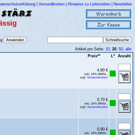
atenschutzerklärung
|
Versandkosten
|
Hinweise zu Lieferzeiten
|
Newsletter
Warenkorb
ässig
Zur Kasse
og
Artikel pro Seite:
10
,
20
,
50
,
alle
Preis**
L*
Anzahl
4,80 €
inkl. 19% MWSt.,
zzgl.
Versandkosten
0,70 €
inkl. 19% MWSt.,
zzgl.
Versandkosten
0,90 €
inkl. 19% MWSt.,