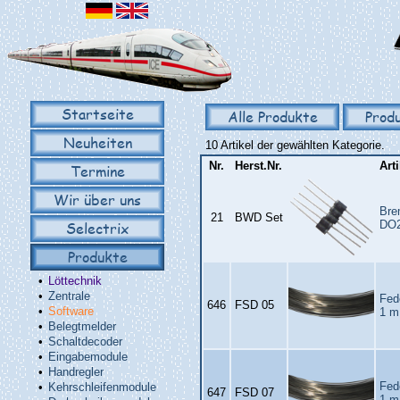
Startseite
Alle Produkte
Prod
Neuheiten
10 Artikel der gewählten Kategorie.
Nr.
Herst.Nr.
Art
Termine
Wir über uns
Bre
21
BWD Set
Selectrix
DO2
Produkte
•
Löttechnik
•
Zentrale
Fed
646
FSD 05
•
Software
1 m
•
Belegtmelder
•
Schaltdecoder
•
Eingabemodule
•
Handregler
Fed
•
Kehrschleifenmodule
647
FSD 07
1 m