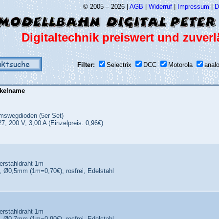
© 2005 – 2026 |
AGB
|
Widerruf
|
Impressum
|
D
Digitaltechnik preiswert und zuverl
uktsuche
Filter:
Selectrix
DCC
Motorola
anal
ikelname
mswegdioden (5er Set)
7, 200 V, 3,00 A (Einzelpreis: 0,96€)
erstahldraht 1m
, Ø0,5mm (1m=0,70€), rosfrei, Edelstahl
erstahldraht 1m
, Ø0,7mm (1m=0,90€), rosfrei, Edelstahl