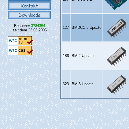
Kontakt
Downloads
Besucher
3784354
127
BMDCC‑3 Update
seit dem 23.03.2005
186
BM‑2 Update
623
BM‑3 Update