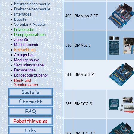
•
Kehrschleifenmodule
•
Drehscheibenmodule
•
Interfaces
405
BMMiba 3 ZP
•
Booster
•
Verteiler + Adapter
•
Lokdecoder
•
Dampfgeneratoren
•
Zubehör
•
Modulzubehör
510
BMMot 3
•
Beleuchtung
•
Anlagenbau
•
Modulgehäuse
•
Verbindungskabel
•
Decoderlitze
511
BMMot 3 Z
•
Lokdecoderzubehör
•
Rest- und
Sonderposten
Bauteile
Übersicht
286
BMDCC 3
FAQ
Rabatthinweise
Links
287
BMDCC 3 Z