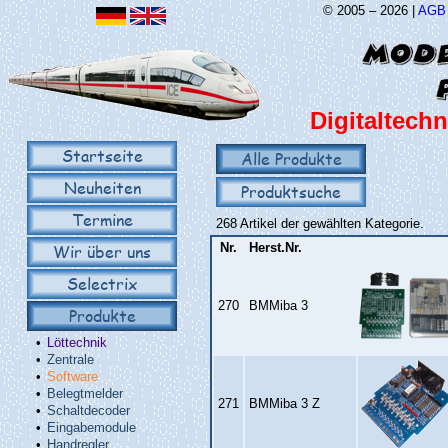
© 2005 – 2026 |
AGB
Digitaltechn
Startseite
Alle Produkte
Neuheiten
Produktsuche
Termine
268 Artikel der gewählten Kategorie.
Wir über uns
Nr.
Herst.Nr.
Selectrix
270
BMMiba 3
Produkte
•
Löttechnik
•
Zentrale
•
Software
•
Belegtmelder
271
BMMiba 3 Z
•
Schaltdecoder
•
Eingabemodule
•
Handregler