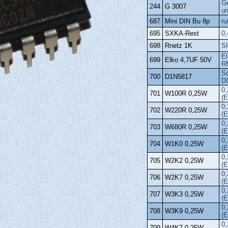
G
244
G 3007
un
687
Mini DIN Bu 8p
ru
695
SXKA‑Rest
0,
698
Rnetz 1K
SI
El
699
Elko 4,7UF 50V
RM
Sc
700
D1N5817
D
0,
701
W100R 0,25W
(E
0,
702
W220R 0,25W
(E
0,
703
W680R 0,25W
(E
0,
704
W1K0 0,25W
(E
0,
705
W2K2 0,25W
(E
0,
706
W2K7 0,25W
(E
0,
707
W3K3 0,25W
(E
0,
708
W3K9 0,25W
(E
0,
709
W4K7 0,25W