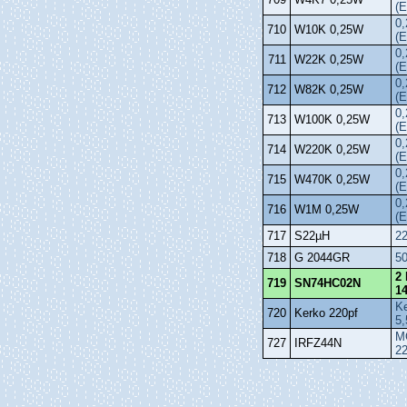
(E
0,
710
W10K 0,25W
(E
0,
711
W22K 0,25W
(E
0,
712
W82K 0,25W
(E
0,
713
W100K 0,25W
(E
0,
714
W220K 0,25W
(E
0,
715
W470K 0,25W
(E
0,
716
W1M 0,25W
(E
717
S22µH
2
718
G 2044GR
50
2 
719
SN74HC02N
1
Ke
720
Kerko 220pf
5,
M
727
IRFZ44N
2