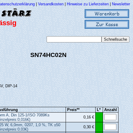
atenschutzerklärung
|
Versandkosten
|
Hinweise zu Lieferzeiten
|
Newsletter
Warenkorb
ässig
Zur Kasse
SN74HC02N
6V, DIP-14
usführung
Preis**
L*
Anzahl
rm A, Din 125-1/ISO 7089Ks
0,16 €
inzelpreis:0,016€)
25 W, 6,0mm, 0207, 1,0 %, TK ±50
0,30 €
inzelpreis:0,03€)