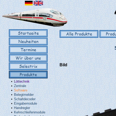
Startseite
Alle Produkte
Prod
Neuheiten
Termine
Wir über uns
Bild
Selectrix
Produkte
•
Löttechnik
•
Zentrale
•
Software
•
Belegtmelder
•
Schaltdecoder
•
Eingabemodule
•
Handregler
•
Kehrschleifenmodule