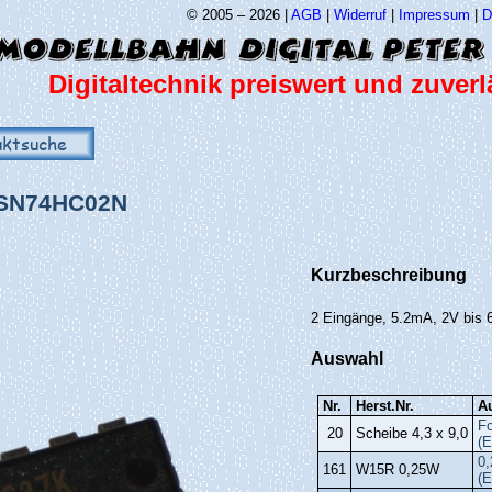
© 2005 – 2026 |
AGB
|
Widerruf
|
Impressum
|
D
Digitaltechnik preiswert und zuverl
uktsuche
SN74HC02N
Kurzbeschreibung
2 Eingänge, 5.2mA, 2V bis 
Auswahl
Nr.
Herst.Nr.
A
Fo
20
Scheibe 4,3 x 9,0
(E
0,
161
W15R 0,25W
(E