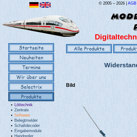
© 2005 – 2026 |
AGB
Digitaltechn
Startseite
Alle Produkte
Produk
Neuheiten
Widerstand
Termine
Wir über uns
Bild
Selectrix
Produkte
•
Löttechnik
•
Zentrale
•
Software
•
Belegtmelder
•
Schaltdecoder
•
Eingabemodule
•
Handregler