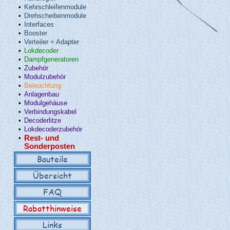
•
Kehrschleifenmodule
•
Drehscheibenmodule
•
Interfaces
•
Booster
•
Verteiler + Adapter
•
Lokdecoder
•
Dampfgeneratoren
•
Zubehör
•
Modulzubehör
•
Beleuchtung
•
Anlagenbau
•
Modulgehäuse
•
Verbindungskabel
•
Decoderlitze
•
Lokdecoderzubehör
•
Rest- und
Sonderposten
Bauteile
Übersicht
FAQ
Rabatthinweise
Links