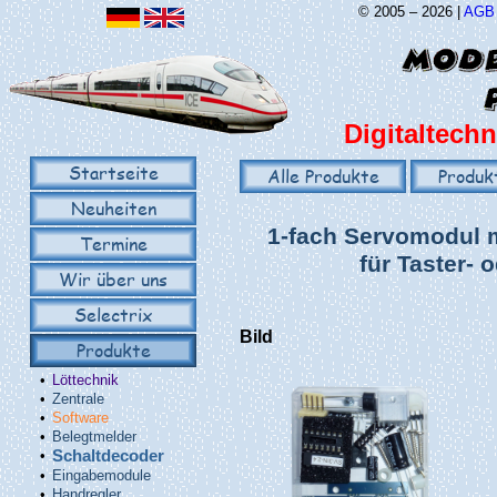
© 2005 – 2026 |
AGB
Digitaltechn
Startseite
Alle Produkte
Produk
Neuheiten
1-fach Servomodul m
Termine
für Taster- 
Wir über uns
Selectrix
Bild
Produkte
•
Löttechnik
•
Zentrale
•
Software
•
Belegtmelder
•
Schaltdecoder
•
Eingabemodule
•
Handregler