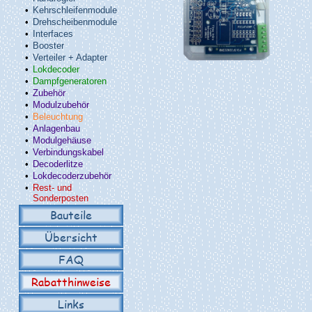
•
Kehrschleifenmodule
•
Drehscheibenmodule
•
Interfaces
•
Booster
•
Verteiler + Adapter
•
Lokdecoder
•
Dampfgeneratoren
•
Zubehör
•
Modulzubehör
•
Beleuchtung
•
Anlagenbau
•
Modulgehäuse
•
Verbindungskabel
•
Decoderlitze
•
Lokdecoderzubehör
•
Rest- und
Sonderposten
Bauteile
Übersicht
FAQ
Rabatthinweise
Links