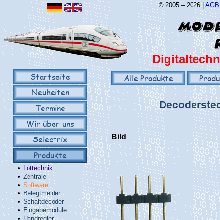
© 2005 – 2026 |
AGB
Digitaltechn
Startseite
Alle Produkte
Produ
Neuheiten
Decoderstec
Termine
Wir über uns
Bild
Selectrix
Produkte
•
Löttechnik
•
Zentrale
•
Software
•
Belegtmelder
•
Schaltdecoder
•
Eingabemodule
•
Handregler