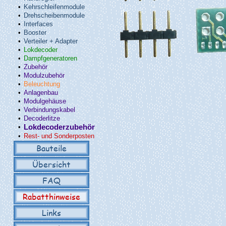
•
Kehrschleifenmodule
•
Drehscheibenmodule
•
Interfaces
•
Booster
•
Verteiler + Adapter
•
Lokdecoder
•
Dampfgeneratoren
•
Zubehör
•
Modulzubehör
•
Beleuchtung
•
Anlagenbau
•
Modulgehäuse
•
Verbindungskabel
•
Decoderlitze
•
Lokdecoderzubehör
•
Rest- und Sonderposten
Bauteile
Übersicht
FAQ
Rabatthinweise
Links