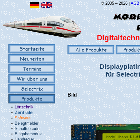
© 2005 – 2026 |
AGB
Digitaltechn
Startseite
Alle Produkte
Produk
Neuheiten
Displayplati
Termine
für Select
Wir über uns
Selectrix
Bild
Produkte
•
Löttechnik
•
Zentrale
•
Software
•
Belegtmelder
•
Schaltdecoder
•
Eingabemodule
•
Handregler