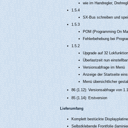
wie im Handregler, Drehreg
1.5.4
SX-Bus schreiben und spe
1.5.3
POM (Programming On Main
Fehlerbehebung bei Progr
1.5.2
Upgrade auf 32 Lokfunktio
Überlastzeit nun einstellb
Versionsabfrage im Menü
Anzeige der Startseite ein
Menü übersichtlicher gestal
86 (1.12): Versionsabfrage von 1.
85 (1.14): Erstversion
Lieferumfang
Komplett bestückte Displayplatine
Selbstklebende Frontfolie (laminier