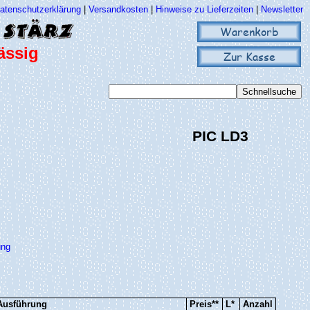
atenschutzerklärung
|
Versandkosten
|
Hinweise zu Lieferzeiten
|
Newsletter
Warenkorb
ässig
Zur Kasse
PIC LD3
ung
Ausführung
Preis**
L*
Anzahl