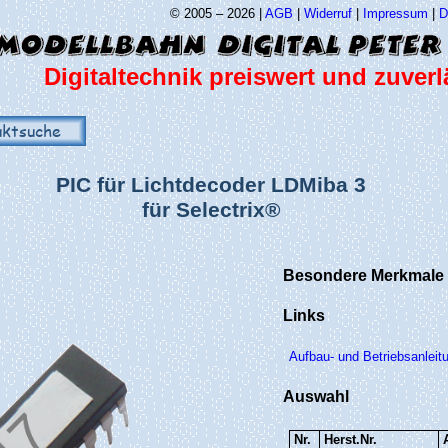
© 2005 – 2026 |
AGB
|
Widerruf
|
Impressum
|
D
Digitaltechnik preiswert und zuverl
uktsuche
PIC für Lichtdecoder LDMiba 3
für Selectrix®
Besondere Merkmale
Links
Aufbau- und Betriebsanleit
Auswahl
Nr.
Herst.Nr.