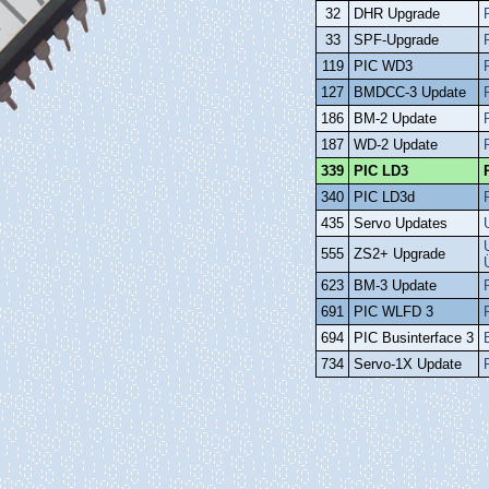
32
DHR Upgrade
33
SPF‑Upgrade
119
PIC WD3
127
BMDCC‑3 Update
186
BM‑2 Update
187
WD‑2 Update
339
PIC LD3
340
PIC LD3d
435
Servo Updates
555
ZS2+ Upgrade
623
BM‑3 Update
691
PIC WLFD 3
694
PIC Businterface 3
734
Servo‑1X Update