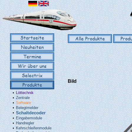
Startseite
Alle Produkte
Prod
Neuheiten
Termine
Wir über uns
Selectrix
Bild
Produkte
•
Löttechnik
•
Zentrale
•
Software
•
Belegtmelder
•
Schaltdecoder
•
Eingabemodule
•
Handregler
•
Kehrschleifenmodule