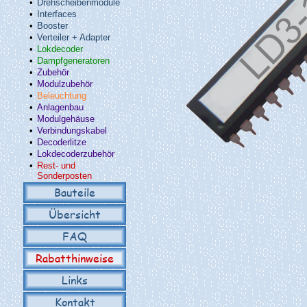
•
Drehscheibenmodule
•
Interfaces
•
Booster
•
Verteiler + Adapter
•
Lokdecoder
•
Dampfgeneratoren
•
Zubehör
•
Modulzubehör
•
Beleuchtung
•
Anlagenbau
•
Modulgehäuse
•
Verbindungskabel
•
Decoderlitze
•
Lokdecoderzubehör
•
Rest- und
Sonderposten
Bauteile
Übersicht
FAQ
Rabatthinweise
Links
Kontakt