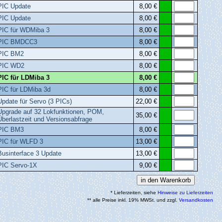
PIC Update
8,00 €
PIC Update
8,00 €
PIC für WDMiba 3
8,00 €
PIC BMDCC3
8,00 €
PIC BM2
8,00 €
PIC WD2
8,00 €
PIC für LDMiba 3
8,00 €
PIC für LDMiba 3d
8,00 €
Update für Servo (3 PICs)
22,00 €
Upgrade auf 32 Lokfunktionen, POM,
35,00 €
Überlastzeit und Versionsabfrage
PIC BM3
8,00 €
PIC für WLFD 3
13,00 €
Businterface 3 Update
13,00 €
PIC Servo-1X
9,00 €
* Lieferzeiten, siehe
Hinweise zu Lieferzeiten
** alle Preise inkl. 19% MWSt. und zzgl.
Versandkosten